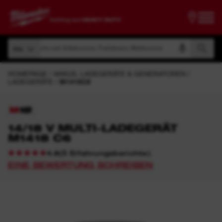
Suche nach Artikelnummer, Produktname, Modelnummer
Alle
Suche nach Artikelnummer, Produktname, Modelnummer
Alle
HOMEPAGE
AKKUS, LADEGERÄTE & GENERATOREN
LADEGERÄTE
M1418C6
14/18 V MULTI-LADEGERÄT
M1418 C6
(
5
Erfahrungsberichte
)
4.8
EINE BEWERTUNG SCHREIBEN