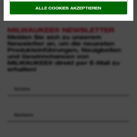
ALLE COOKIES AKZEPTIEREN
MILWAUKEE® NEWSLETTER
Melden Sie sich zu unserem
Newsletter an, um die neuesten
Produkteinführungen, Neuigkeiten
und Gewinnchancen von
MILWAUKEE® direkt per E-Mail zu
erhalten!