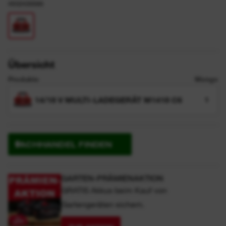
4932430086
Übersicht
Produkte
Menge
14/18 V MULTI-LADEGERÄT M1418 C6
1
FACHHANDEL FINDEN
GARTEN-PRÄMIENAKTION
GRATIS Akkus beim Kauf von
Gartengeräten sichern.