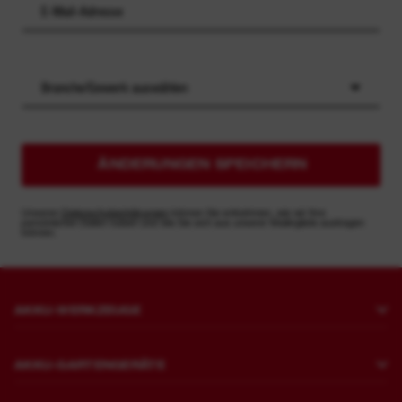
Branche/Gewerk auswählen
ÄNDERUNGEN SPEICHERN
Unseren
Datenschutzerklärungen
können Sie entnehmen, wie wir Ihre
persönlichen Daten nutzen und wie Sie sich aus unserer Mailingliste austragen
können.
AKKU-WERKZEUGE
Bohren und Meißeln
AKKU-GARTENGERÄTE
Befestigen