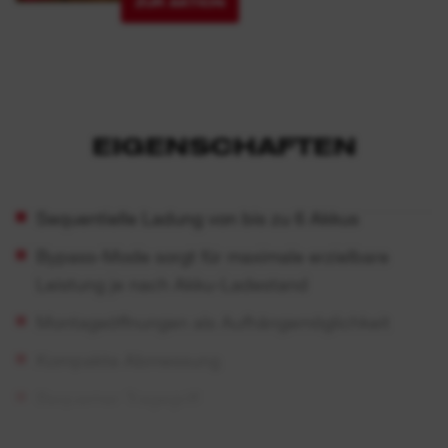
ZUR AKTION
EIGENSCHAFTEN
Sequentielle Ladung von bis zu 6 Akkus
Bypass-Mode sorgt für maximale erzielbare
Leistung je nach Akku-Ladestand
Montageöffnungen als Aufhängemöglichkeit
Kompakte Abmessung
Bequemer Tragegriff